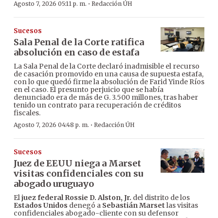
·
Agosto 7, 2026 05:11 p. m.
Redacción ÚH
Sucesos
Sala Penal de la Corte ratifica
absolución en caso de estafa
La Sala Penal de la Corte declaró inadmisible el recurso
de casación promovido en una causa de supuesta estafa,
con lo que quedó firme la absolución de Farid Yinde Ríos
en el caso. El presunto perjuicio que se había
denunciado era de más de G. 3.500 millones, tras haber
tenido un contrato para recuperación de créditos
fiscales.
·
Agosto 7, 2026 04:48 p. m.
Redacción ÚH
Sucesos
Juez de EEUU niega a Marset
visitas confidenciales con su
abogado uruguayo
El
juez federal Rossie D. Alston, Jr.
del distrito de los
Estados Unidos
denegó a
Sebastián Marset
las visitas
confidenciales abogado-cliente con su defensor