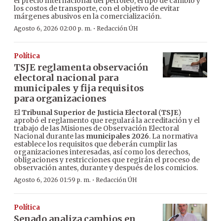
el precio internacional del petróleo, el tipo de cambio y
los costos de transporte, con el objetivo de evitar
márgenes abusivos en la comercialización.
·
Agosto 6, 2026 02:00 p. m.
Redacción ÚH
Política
TSJE reglamenta observación
electoral nacional para
municipales y fija requisitos
para organizaciones
El
Tribunal Superior de Justicia Electoral
(
TSJE
)
aprobó el reglamento que regulará la acreditación y el
trabajo de las Misiones de Observación Electoral
Nacional durante las
municipales 2026
. La normativa
establece los requisitos que deberán cumplir las
organizaciones interesadas, así como los derechos,
obligaciones y restricciones que regirán el proceso de
observación antes, durante y después de los comicios.
·
Agosto 6, 2026 01:59 p. m.
Redacción ÚH
Política
Senado analiza cambios en