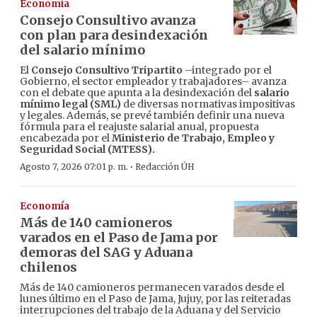
Economía
Consejo Consultivo avanza
con plan para desindexación
del salario mínimo
El
Consejo Consultivo Tripartito
–integrado por el
Gobierno, el sector empleador y trabajadores– avanza
con el debate que apunta a la desindexación del
salario
mínimo legal (SML)
de diversas normativas impositivas
y legales. Además, se prevé también definir una nueva
fórmula para el reajuste salarial anual, propuesta
encabezada por el
Ministerio de Trabajo, Empleo y
Seguridad Social (MTESS).
·
Agosto 7, 2026 07:01 p. m.
Redacción ÚH
Economía
Más de 140 camioneros
varados en el Paso de Jama por
demoras del SAG y Aduana
chilenos
Más de 140 camioneros permanecen varados desde el
lunes último en el Paso de Jama, Jujuy, por las reiteradas
interrupciones del trabajo de la Aduana y del Servicio