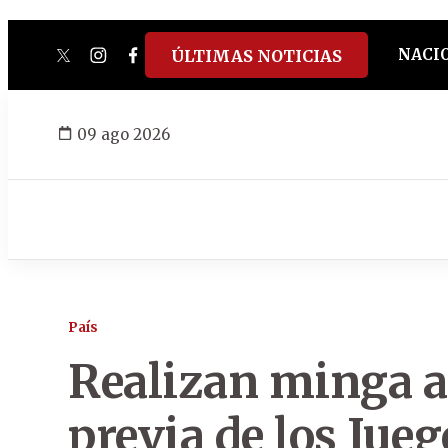
NACI
ÚLTIMAS NOTICIAS
twitter
instagram
facebook
tiktok
youtube
spotify
09 ago 2026
País
Realizan minga 
previa de los Ju