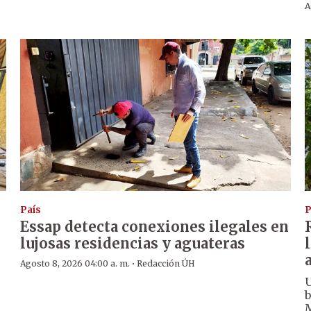
A
País
P
Essap detecta conexiones ilegales en
lujosas residencias y aguateras
·
Agosto 8, 2026 04:00 a. m.
Redacción ÚH
U
b
M