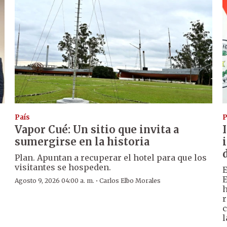
País
P
Vapor Cué: Un sitio que invita a
sumergirse en la historia
Plan. Apuntan a recuperar el hotel para que los
visitantes se hospeden.
E
E
·
Agosto 9, 2026 04:00 a. m.
Carlos Elbo Morales
h
r
c
l