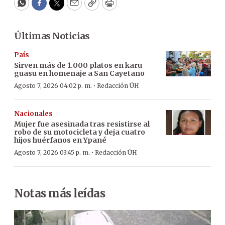
WhatsApp
Facebook
Twitter
Email
Copy
Print
Últimas Noticias
País
Sirven más de 1.000 platos en karu
guasu en homenaje a San Cayetano
·
Agosto 7, 2026 04:02 p. m.
Redacción ÚH
Nacionales
Mujer fue asesinada tras resistirse al
robo de su motocicleta y deja cuatro
hijos huérfanos en Ypané
·
Agosto 7, 2026 03:45 p. m.
Redacción ÚH
Notas más leídas