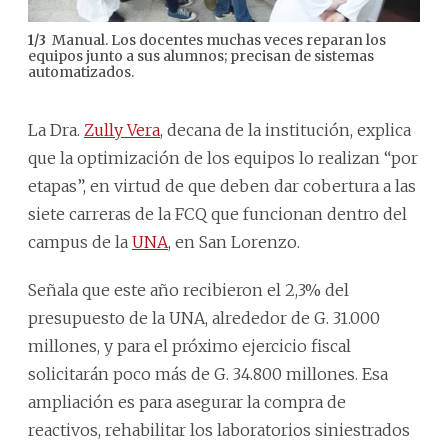
Manual. Los docentes muchas veces reparan los
1
/
3
2
/
3
equipos junto a sus alumnos; precisan de sistemas
Inge
automatizados.
inve
reci
La Dra.
Zully Vera
, decana de la institución, explica
que la optimización de los equipos lo realizan “por
etapas”, en virtud de que deben dar cobertura a las
siete carreras de la FCQ que funcionan dentro del
campus de la
UNA
, en San Lorenzo.
Señala que este año recibieron el 2,3% del
presupuesto de la UNA, alrededor de G. 31.000
millones, y para el próximo ejercicio fiscal
solicitarán poco más de G. 34.800 millones. Esa
ampliación es para asegurar la compra de
reactivos, rehabilitar los laboratorios siniestrados