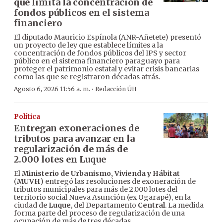
que limita la concentración de
fondos públicos en el sistema
financiero
El diputado Mauricio Espínola (ANR-Añetete) presentó
un proyecto de ley que establece límites a la
concentración de fondos públicos del IPS y sector
público en el sistema financiero paraguayo para
proteger el patrimonio estatal y evitar crisis bancarias
como las que se registraron décadas atrás.
·
Agosto 6, 2026 11:56 a. m.
Redacción ÚH
Política
Entregan exoneraciones de
tributos para avanzar en la
regularización de más de
2.000 lotes en Luque
El
Ministerio de Urbanismo, Vivienda y Hábitat
(
MUVH
) entregó las resoluciones de exoneración de
tributos municipales para más de 2.000 lotes del
territorio social Nueva Asunción (ex Ogarapé), en la
ciudad de
Luque
, del Departamento
Central
. La medida
forma parte del proceso de regularización de una
ocupación de más de tres décadas.