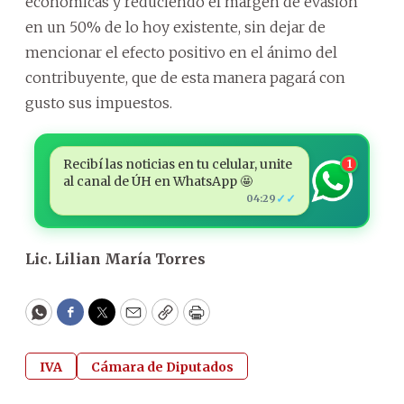
económicas y reduciendo el margen de evasión
en un 50% de lo hoy existente, sin dejar de
mencionar el efecto positivo en el ánimo del
contribuyente, que de esta manera pagará con
gusto sus impuestos.
Recibí las noticias en tu celular, unite
1
al canal de ÚH en WhatsApp 🤩
✓✓
04:29
Lic. Lilian María Torres
WhatsApp
Facebook
Twitter
Email
Copy
Print
IVA
Cámara de Diputados