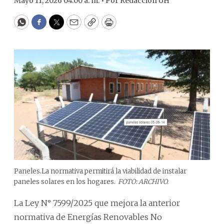
Mayo 11, 2026 04:00 a. m. •
Por
Redacción ÚH
WhatsApp
Facebook
Twitter
Email
Copy
Print
Paneles.La normativa permitirá la viabilidad de instalar
paneles solares en los hogares.
FOTO: ARCHIVO.
La Ley N° 7599/2025 que mejora la anterior
normativa de Energías Renovables No