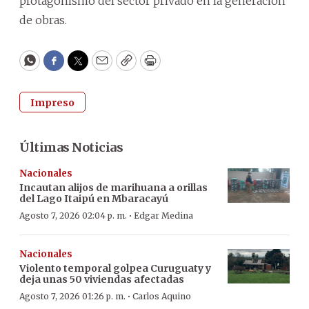
protagonismo del sector privado en la generación
de obras.
WhatsApp
Facebook
Twitter
Email
Copy
Print
Impreso
Últimas Noticias
Nacionales
Incautan alijos de marihuana a orillas
del Lago Itaipú en Mbaracayú
·
Agosto 7, 2026 02:04 p. m.
Edgar Medina
Nacionales
Violento temporal golpea Curuguaty y
deja unas 50 viviendas afectadas
·
Agosto 7, 2026 01:26 p. m.
Carlos Aquino