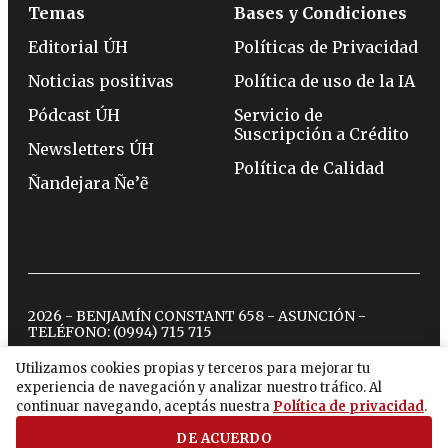
Temas
Bases y Condiciones
Editorial ÚH
Políticas de Privacidad
Noticias positivas
Política de uso de la IA
Pódcast ÚH
Servicio de
Suscripción a Crédito
Newsletters ÚH
Política de Calidad
Ñandejara Ñe’ẽ
2026 - BENJAMÍN CONSTANT 658 - ASUNCIÓN -
TELÉFONO:
(0994) 715 715
Utilizamos cookies propias y terceros para mejorar tu
experiencia de navegación y analizar nuestro tráfico. Al
twitter
instagram
facebook
tiktok
youtube
spotify
continuar navegando, aceptás nuestra
Política de privacidad
.
DE ACUERDO