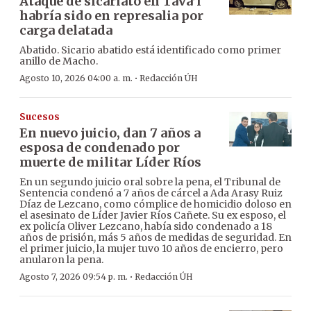
Ataque de sicariato en Tava’i
habría sido en represalia por
carga delatada
Abatido. Sicario abatido está identificado como primer
anillo de Macho.
·
Agosto 10, 2026 04:00 a. m.
Redacción ÚH
Sucesos
En nuevo juicio, dan 7 años a
esposa de condenado por
muerte de militar Líder Ríos
En un segundo juicio oral sobre la pena, el Tribunal de
Sentencia condenó a 7 años de cárcel a Ada Arasy Ruiz
Díaz de Lezcano, como cómplice de homicidio doloso en
el asesinato de Líder Javier Ríos Cañete. Su ex esposo, el
ex policía Oliver Lezcano, había sido condenado a 18
años de prisión, más 5 años de medidas de seguridad. En
el primer juicio, la mujer tuvo 10 años de encierro, pero
anularon la pena.
·
Agosto 7, 2026 09:54 p. m.
Redacción ÚH