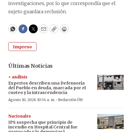
investigaciones, por lo que correspondía que el
sujeto guardara reclusión.
WhatsApp
Facebook
Twitter
Email
Copy
Print
Impreso
Últimas Noticias
+ análisis
Expertos describen una Defensoría
del Pueblo en deuda, marcada por el
cuoteo y la intrascendencia
·
Agosto 10, 2026 10:34 a. m.
Redacción ÚH
Nacionales
IPS sospecha que principio de
incendio en Hospital Central fue
provocado y lo denunciará