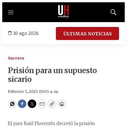
Menú
Mostrar
búsqued
10 ago 2026
ÚLTIMAS NOTICIAS
Sucesos
Prisión para un supuesto
sicario
Febrero 5, 2025 03:05 a. m.
WhatsApp
Facebook
Twitter
Email
Copy
Print
El juez Raúl Florentín decretó la prisión