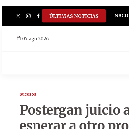
NACI
ÚLTIMAS NOTICIAS
twitter
instagram
facebook
tiktok
youtube
spotify
07 ago 2026
Sucesos
Postergan juicio 
esperar a otro pr