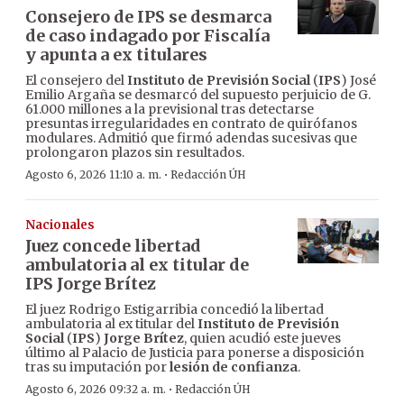
Consejero de IPS se desmarca
de caso indagado por Fiscalía
y apunta a ex titulares
El consejero del
Instituto de Previsión Social
(
IPS
) José
Emilio Argaña se desmarcó del supuesto perjuicio de G.
61.000 millones a la previsional tras detectarse
presuntas irregularidades en contrato de quirófanos
modulares. Admitió que firmó adendas sucesivas que
prolongaron plazos sin resultados.
·
Agosto 6, 2026 11:10 a. m.
Redacción ÚH
Nacionales
Juez concede libertad
ambulatoria al ex titular de
IPS Jorge Brítez
El juez Rodrigo Estigarribia concedió la libertad
ambulatoria al ex titular del
Instituto de Previsión
Social
(
IPS
)
Jorge Brítez
, quien acudió este jueves
último al Palacio de Justicia para ponerse a disposición
tras su imputación por
lesión de confianza
.
·
Agosto 6, 2026 09:32 a. m.
Redacción ÚH