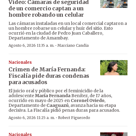
Video: Cámaras de seguridad
de un comercio captan a un
hombre robando un celular
Las cámaras instaladas en un local comercial captaron a
un hombre robarse un celular y huir del sitio. Esto
ocurrió en la ciudad de Pedro Juan Caballero,
Departamento de Amambay.
·
Agosto 6, 2026 11:35 a. m.
Marciano Candia
Nacionales
Crimen de María Fernanda:
Fiscalía pide duras condenas
para acusados
El juicio oral y público por el feminicidio de la
adolescente
María Fernanda
Benítez, de 17 años,
ocurrido en mayo de 2025 en
Coronel Oviedo
,
Departamento de
Caaguazú
, avanza hacia su etapa
decisiva. La Fiscalía pidió penas duras para acusados.
·
Agosto 6, 2026 11:25 a. m.
Robert Figueredo
Nacionales