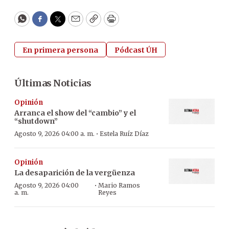
WhatsApp
Facebook
Twitter
Email
Copy
Print
En primera persona
Pódcast ÚH
Últimas Noticias
Opinión
Arranca el show del “cambio” y el
“shutdown”
·
Agosto 9, 2026 04:00 a. m.
Estela Ruíz Díaz
Opinión
La desaparición de la vergüenza
·
Agosto 9, 2026 04:00
Mario Ramos
a. m.
Reyes