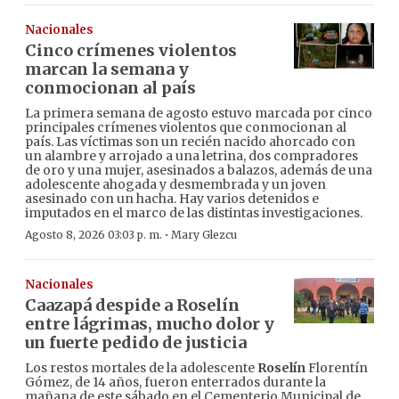
Nacionales
Cinco crímenes violentos
marcan la semana y
conmocionan al país
La primera semana de agosto estuvo marcada por cinco
principales crímenes violentos que conmocionan al
país. Las víctimas son un recién nacido ahorcado con
un alambre y arrojado a una letrina, dos compradores
de oro y una mujer, asesinados a balazos, además de una
adolescente ahogada y desmembrada y un joven
asesinado con un hacha. Hay varios detenidos e
imputados en el marco de las distintas investigaciones.
·
Agosto 8, 2026 03:03 p. m.
Mary Glezcu
Nacionales
Caazapá despide a Roselín
entre lágrimas, mucho dolor y
un fuerte pedido de justicia
Los restos mortales de la adolescente
Roselín
Florentín
Gómez, de 14 años, fueron enterrados durante la
mañana de este sábado en el Cementerio Municipal de