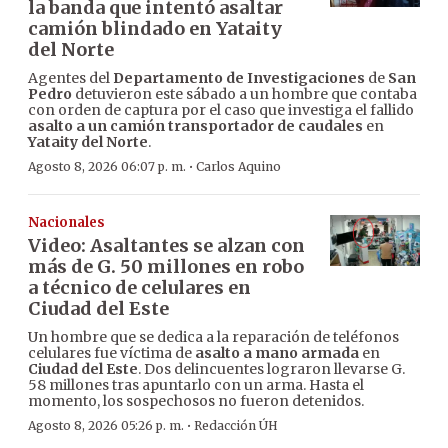
la banda que intentó asaltar
camión blindado en Yataity
del Norte
Agentes del
Departamento de Investigaciones
de
San
Pedro
detuvieron este sábado a un hombre que contaba
con orden de captura por el caso que investiga el fallido
asalto a un camión transportador de caudales
en
Yataity del Norte
.
·
Agosto 8, 2026 06:07 p. m.
Carlos Aquino
Nacionales
Video: Asaltantes se alzan con
más de G. 50 millones en robo
a técnico de celulares en
Ciudad del Este
Un hombre que se dedica a la reparación de teléfonos
celulares fue víctima de
asalto a mano armada
en
Ciudad del Este
. Dos delincuentes lograron llevarse G.
58 millones tras apuntarlo con un arma. Hasta el
momento, los sospechosos no fueron detenidos.
·
Agosto 8, 2026 05:26 p. m.
Redacción ÚH