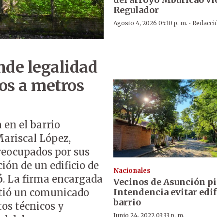
Regulador
·
Agosto 4, 2026 05:10 p. m.
Redacci
nde legalidad
sos a metros
 en el barrio
 Mariscal López,
preocupados por sus
ión de un edificio de
Nacionales
ó
. La firma encargada
Vecinos de Asunción pi
Intendencia evitar edif
itió un comunicado
barrio
os técnicos y
Junio 24, 2022 03:33 p. m.