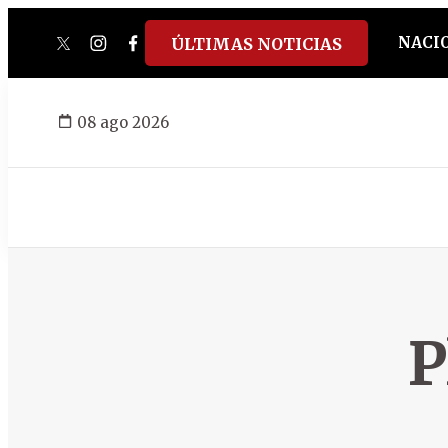
NACI
ÚLTIMAS NOTICIAS
twitter
instagram
facebook
tiktok
youtube
spotify
08 ago 2026
P