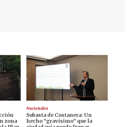
Nacionales
cción
Subasta de Costanera: Un
en zona
hecho “gravísimo” que la
ola Plan
ciudadanía puede frenar