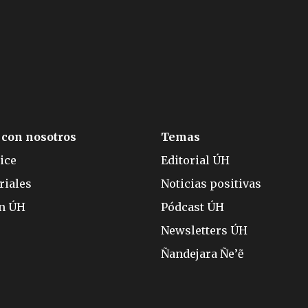
 con nosotros
Temas
ice
Editorial ÚH
riales
Noticias positivas
ón ÚH
Pódcast ÚH
Newsletters ÚH
Ñandejara Ñe’ẽ