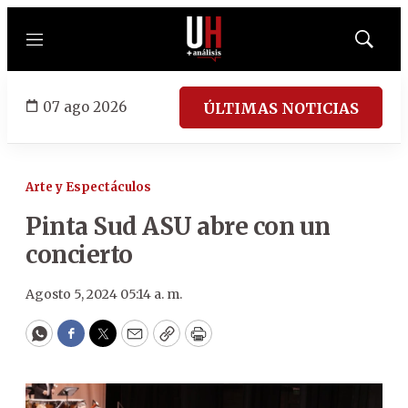
Menú
Mostrar
búsqued
07 ago 2026
ÚLTIMAS NOTICIAS
Arte y Espectáculos
Pinta Sud ASU abre con un
concierto
Agosto 5, 2024 05:14 a. m.
WhatsApp
Facebook
Twitter
Email
Copy
Print