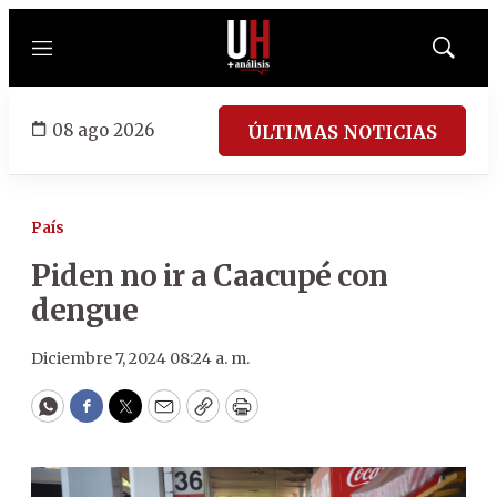
Menú
Mostrar
búsqued
08 ago 2026
ÚLTIMAS NOTICIAS
País
Piden no ir a Caacupé con
dengue
Diciembre 7, 2024 08:24 a. m.
WhatsApp
Facebook
Twitter
Email
Copy
Print