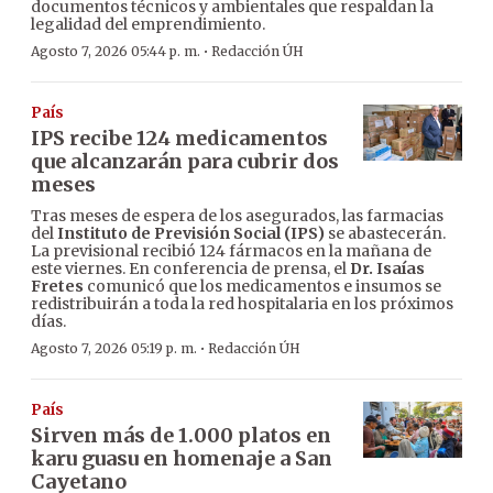
documentos técnicos y ambientales que respaldan la
legalidad del emprendimiento.
·
Agosto 7, 2026 05:44 p. m.
Redacción ÚH
País
IPS recibe 124 medicamentos
que alcanzarán para cubrir dos
meses
Tras meses de espera de los asegurados, las farmacias
del
Instituto de Previsión Social (IPS)
se abastecerán.
La previsional recibió 124 fármacos en la mañana de
este viernes. En conferencia de prensa, el
Dr. Isaías
Fretes
comunicó que los medicamentos e insumos se
redistribuirán a toda la red hospitalaria en los próximos
días.
·
Agosto 7, 2026 05:19 p. m.
Redacción ÚH
País
Sirven más de 1.000 platos en
karu guasu en homenaje a San
Cayetano