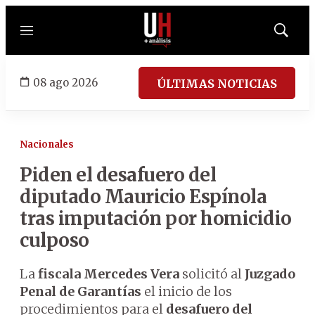
Menú
Mostrar
búsqued
08 ago 2026
ÚLTIMAS NOTICIAS
Nacionales
Piden el desafuero del
diputado Mauricio Espínola
tras imputación por homicidio
culposo
La
fiscala Mercedes Vera
solicitó al
Juzgado
Penal de Garantías
el inicio de los
procedimientos para el
desafuero del