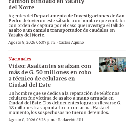
camión blindado en Yataity
del Norte
Agentes del
Departamento de Investigaciones
de
San
Pedro
detuvieron este sábado a un hombre que contaba
con orden de captura por el caso que investiga el fallido
asalto a un camión transportador de caudales
en
Yataity del Norte
.
·
Agosto 8, 2026 06:07 p. m.
Carlos Aquino
Nacionales
Video: Asaltantes se alzan con
más de G. 50 millones en robo
a técnico de celulares en
Ciudad del Este
Un hombre que se dedica a la reparación de teléfonos
celulares fue víctima de
asalto a mano armada
en
Ciudad del Este
. Dos delincuentes lograron llevarse G.
58 millones tras apuntarlo con un arma. Hasta el
momento, los sospechosos no fueron detenidos.
·
Agosto 8, 2026 05:26 p. m.
Redacción ÚH