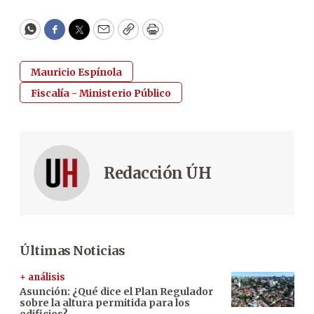
WhatsApp
Facebook
Twitter
Email
Copy
Print
Mauricio Espínola
Fiscalía - Ministerio Público
Redacción ÚH
Últimas Noticias
+ análisis
Asunción: ¿Qué dice el Plan Regulador
sobre la altura permitida para los
edificios?