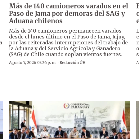
Más de 140 camioneros varados en el
Paso de Jama por demoras del SAG y
Aduana chilenos
Más de 140 camioneros permanecen varados
L
desde el lunes último en el Paso de Jama, Jujuy,
c
a
por las reiteradas interrupciones del trabajo de
n
la Aduana y del Servicio Agrícola y Ganadero
o
(SAG) de Chile cuando soplan vientos fuertes.
s
·
Agosto 7, 2026 03:26 p. m.
Redacción ÚH
A