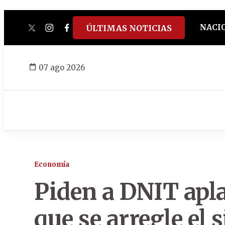
NACI
ÚLTIMAS NOTICIAS
twitter
instagram
facebook
tiktok
youtube
spotify
07 ago 2026
Economía
Piden a DNIT apl
que se arregle el 