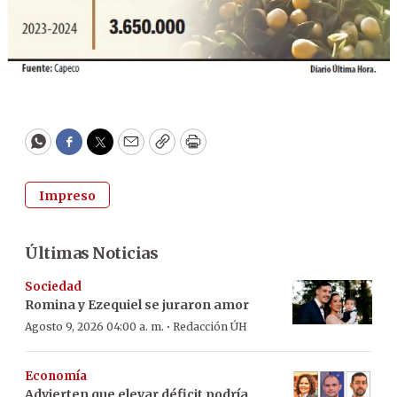
WhatsApp
Facebook
Twitter
Email
Copy
Print
Impreso
Últimas Noticias
Sociedad
Romina y Ezequiel se juraron amor
·
Agosto 9, 2026 04:00 a. m.
Redacción ÚH
Economía
Advierten que elevar déficit podría