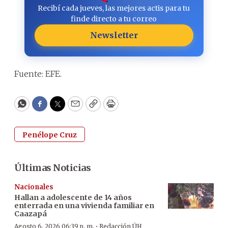
Recibí cada jueves, las mejores actis para tu
finde directo a tu correo
Newsletter
Fuente: EFE.
WhatsApp
Facebook
Twitter
Email
Copy
Print
Penélope Cruz
Últimas Noticias
Nacionales
Hallan a adolescente de 14 años
enterrada en una vivienda familiar en
Caazapá
·
Agosto 6, 2026 06:39 p. m.
Redacción ÚH