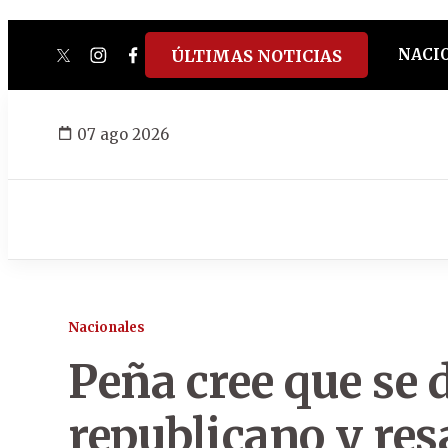
NACI
ÚLTIMAS NOTICIAS
twitter
instagram
facebook
tiktok
youtube
spotify
07 ago 2026
Nacionales
Peña cree que se 
republicano y res