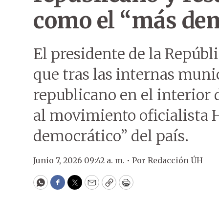
como el “más dem
El presidente de la Repúbl
que tras las internas munic
republicano en el interior 
al movimiento oficialista
democrático” del país.
Junio 7, 2026 09:42 a. m. •
Por
Redacción ÚH
WhatsApp
Facebook
Twitter
Email
Copy
Print