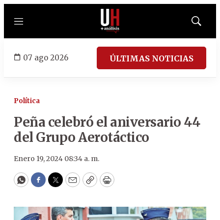
Menú
Mostrar
búsqued
07 ago 2026
ÚLTIMAS NOTICIAS
Política
Peña celebró el aniversario 44
del Grupo Aerotáctico
Enero 19, 2024 08:34 a. m.
WhatsApp
Facebook
Twitter
Email
Copy
Print