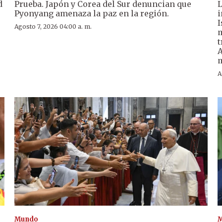
d
Prueba. Japón y Corea del Sur denuncian que
L
Pyonyang amenaza la paz en la región.
i
I
Agosto 7, 2026 04:00 a. m.
m
t
A
m
A
Mundo