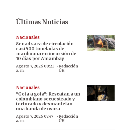
Últimas Noticias
Nacionales
Senad saca de circulación
casi 500 toneladas de
marihuana en incursión de
10 días por Amambay
·
Agosto 7, 2026 08:21
Redacción
a. m.
ÚH
Nacionales
“Gota a gota”: Rescatan a un
colombiano secuestrado y
torturado y desmantelan
una banda de usura
·
Agosto 7, 2026 07:47
Redacción
a. m.
ÚH