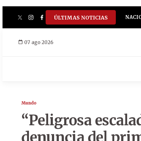
NACI
ÚLTIMAS NOTICIAS
twitter
instagram
facebook
tiktok
youtube
spotify
07 ago 2026
Mundo
“Peligrosa escalad
denuncia del pri