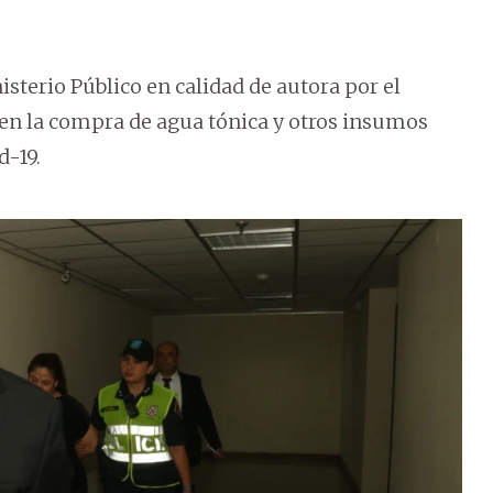
sterio Público en calidad de autora por el
en la compra de agua tónica y otros insumos
d-19.