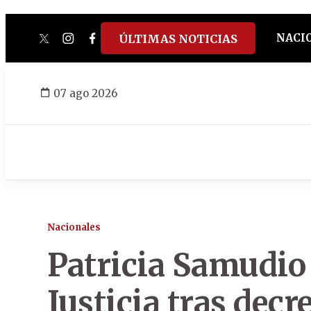
NACI
ÚLTIMAS NOTICIAS
twitter
instagram
facebook
tiktok
youtube
spotify
07 ago 2026
Nacionales
Patricia Samudio 
Justicia tras decr