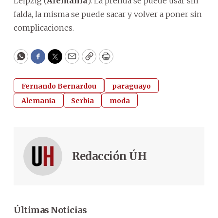
Leipzig (
Alemania
). La prenda se puede usar sin
falda, la misma se puede sacar y volver a poner sin
complicaciones.
WhatsApp
Facebook
Twitter
Email
Copy
Print
Fernando Bernardou
paraguayo
Alemania
Serbia
moda
Redacción ÚH
Últimas Noticias