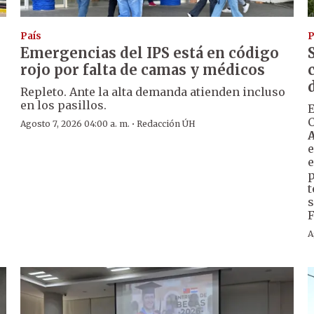
País
P
Emergencias del IPS está en código
rojo por falta de camas y médicos
Repleto. Ante la alta demanda atienden incluso
en los pasillos.
E
C
·
Agosto 7, 2026 04:00 a. m.
Redacción ÚH
e
e
p
t
s
F
A