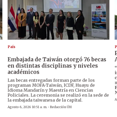
País
P
Embajada de Taiwán otorgó 76 becas
en distintas disciplinas y niveles
“
académicos
i
s
c
Las becas entregadas forman parte de los
m
programas MOFA-Taiwán, ICDF, Huayu de
F
Idioma Mandarín y Maestría en Ciencias
N
Policiales. La ceremonia se realizó en la sede de
la embajada taiwanesa de la capital.
A
·
Agosto 6, 2026 10:51 a. m.
Redacción ÚH