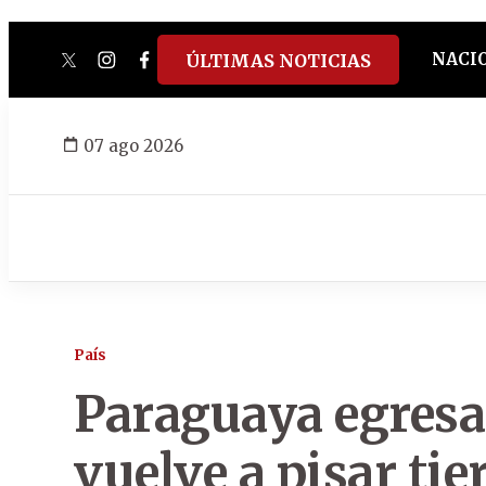
NACI
ÚLTIMAS NOTICIAS
twitter
instagram
facebook
tiktok
youtube
spotify
07 ago 2026
País
Paraguaya egresa
vuelve a pisar tie