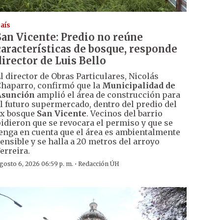
aís
San Vicente: Predio no reúne
características de bosque, responde
director de Luis Bello
l director de Obras Particulares, Nicolás
haparro, confirmó que la
Municipalidad de
Asunción
amplió el área de construcción para
l futuro supermercado, dentro del predio del
x bosque
San Vicente
. Vecinos del barrio
idieron que se revocara el permiso y que se
enga en cuenta que el área es ambientalmente
ensible y se halla a 20 metros del arroyo
erreira.
·
gosto 6, 2026 06:59 p. m.
Redacción ÚH