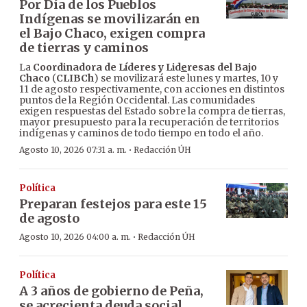
Por Día de los Pueblos
Indígenas se movilizarán en
el Bajo Chaco, exigen compra
de tierras y caminos
La
Coordinadora de Líderes y Lid
e
resas del Bajo
Chaco
(
CLIBCh
) se movilizará este lunes y martes, 10 y
11 de agosto respectivamente, con acciones en distintos
puntos de la Región Occidental. Las comunidades
exigen respuestas del Estado sobre la compra de tierras,
mayor presupuesto para la recuperación de territorios
indígenas y caminos de todo tiempo en todo el año.
·
Agosto 10, 2026 07:31 a. m.
Redacción ÚH
Política
Preparan festejos para este 15
de agosto
·
Agosto 10, 2026 04:00 a. m.
Redacción ÚH
Política
A 3 años de gobierno de Peña,
se acrecienta deuda social,