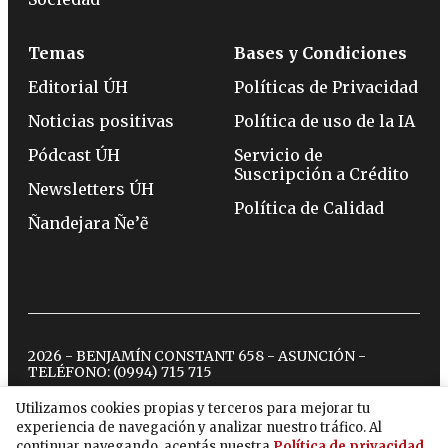
Temas
Bases y Condiciones
Editorial ÚH
Políticas de Privacidad
Noticias positivas
Política de uso de la IA
Pódcast ÚH
Servicio de
Suscripción a Crédito
Newsletters ÚH
Política de Calidad
Ñandejara Ñe’ẽ
2026 - BENJAMÍN CONSTANT 658 - ASUNCIÓN -
TELÉFONO:
(0994) 715 715
Utilizamos cookies propias y terceros para mejorar tu
experiencia de navegación y analizar nuestro tráfico. Al
twitter
instagram
facebook
tiktok
youtube
spotify
continuar navegando, aceptás nuestra
Política de privacidad
.