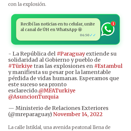
con la explosión.
Recibí las noticias en tu celular, unite
1
al canal de ÚH en WhatsApp 🤩
✓✓
06:50
- La República del
#Paraguay
extiende su
solidaridad al Gobierno y pueblo de
#Türkiye
tras las explosiones en
#Estambul
y manifiesta su pesar por la lamentable
pérdida de vidas humanas. Esperamos que
este suceso sea pronto
esclarecido.
@MFATurkiye
@AsuncionTurquia
— Ministerio de Relaciones Exteriores
(@mreparaguay)
November 14, 2022
La calle Istiklal, una avenida peatonal llena de