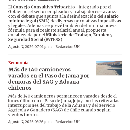
El
Consejo Consultivo Tripartito
–integrado por el
Gobierno, el sector empleador y trabajadores– avanza
con el debate que apunta a la desindexación del
salario
mínimo legal (SML)
de diversas normativas impositivas
y legales. Además, se prevé también definir una nueva
fórmula para el reajuste salarial anual, propuesta
encabezada por el
Ministerio de Trabajo, Empleo y
Seguridad Social (MTESS).
·
Agosto 7, 2026 07:01 p. m.
Redacción ÚH
Economía
Más de 140 camioneros
varados en el Paso de Jama por
demoras del SAG y Aduana
chilenos
Más de 140 camioneros permanecen varados desde el
lunes último en el Paso de Jama, Jujuy, por las reiteradas
interrupciones del trabajo de la Aduana y del Servicio
Agrícola y Ganadero (SAG) de Chile cuando soplan
vientos fuertes.
·
Agosto 7, 2026 03:26 p. m.
Redacción ÚH