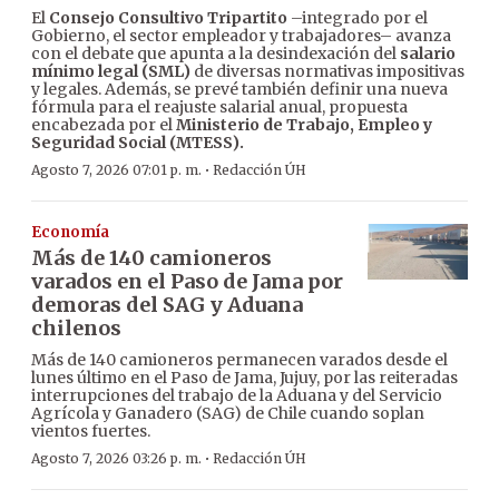
El
Consejo Consultivo Tripartito
–integrado por el
Gobierno, el sector empleador y trabajadores– avanza
con el debate que apunta a la desindexación del
salario
mínimo legal (SML)
de diversas normativas impositivas
y legales. Además, se prevé también definir una nueva
fórmula para el reajuste salarial anual, propuesta
encabezada por el
Ministerio de Trabajo, Empleo y
Seguridad Social (MTESS).
·
Agosto 7, 2026 07:01 p. m.
Redacción ÚH
Economía
Más de 140 camioneros
varados en el Paso de Jama por
demoras del SAG y Aduana
chilenos
Más de 140 camioneros permanecen varados desde el
lunes último en el Paso de Jama, Jujuy, por las reiteradas
interrupciones del trabajo de la Aduana y del Servicio
Agrícola y Ganadero (SAG) de Chile cuando soplan
vientos fuertes.
·
Agosto 7, 2026 03:26 p. m.
Redacción ÚH