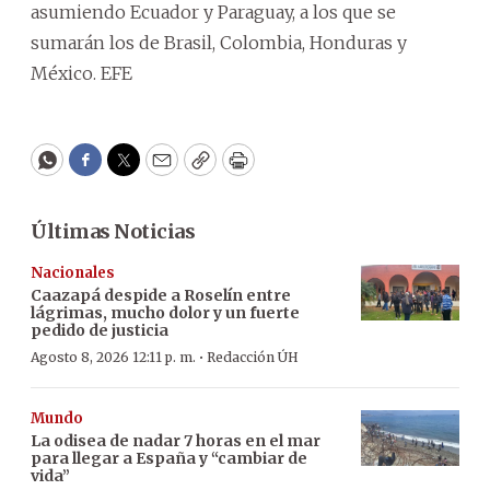
asumiendo Ecuador y Paraguay, a los que se
sumarán los de Brasil, Colombia, Honduras y
México. EFE
WhatsApp
Facebook
Twitter
Email
Copy
Print
Últimas Noticias
Nacionales
Caazapá despide a Roselín entre
lágrimas, mucho dolor y un fuerte
pedido de justicia
·
Agosto 8, 2026 12:11 p. m.
Redacción ÚH
Mundo
La odisea de nadar 7 horas en el mar
para llegar a España y “cambiar de
vida”