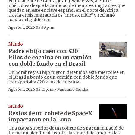
El presidente de
Ceuta
,
Juan Jesús Vivas
, alertó el
miércoles de que la cantidad de menores migrantes que
quedan en este enclave español en el norte de
África
tras la crisis migratoria es “insostenible” y reclamó
ayuda del gobierno.
Agosto 5, 2026 09:30 p. m.
Mundo
Padre e hijo caen con 420
kilos de cocaína en un camión
con doble fondo en el Brasil
Un hombre y su hijo fueron detenidos este miércoles en
el
Brasil
a bordo de un camión con doble fondo que
transportaba 420 kilos de cocaína.
·
Agosto 5, 2026 09:11 p. m.
Marciano Candia
Mundo
Restos de un cohete de SpaceX
impactaron en la Luna
Una etapa superior de un cohete de
SpaceX
impactó de
forma no planificada contra la superficie lunar en las