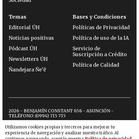
Temas
Bases y Condiciones
Editorial ÚH
Políticas de Privacidad
Noticias positivas
Política de uso de la IA
Pódcast ÚH
Servicio de
Suscripción a Crédito
Newsletters ÚH
Política de Calidad
Ñandejara Ñe’ẽ
2026 - BENJAMÍN CONSTANT 658 - ASUNCIÓN -
TELÉFONO:
(0994) 715 715
Utilizamos cookies propias y terceros para mejorar tu
experiencia de navegación y analizar nuestro tráfico. Al
twitter
instagram
facebook
tiktok
youtube
spotify
continuar navegando, aceptás nuestra
Política de privacidad
.