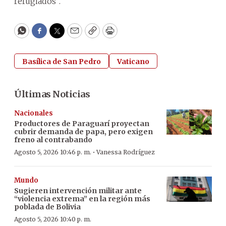
refugiados”.
WhatsApp
Facebook
Twitter
Email
Copy
Print
Basílica de San Pedro
Vaticano
Últimas Noticias
Nacionales
Productores de Paraguarí proyectan
cubrir demanda de papa, pero exigen
freno al contrabando
·
Agosto 5, 2026 10:46 p. m.
Vanessa Rodríguez
Mundo
Sugieren intervención militar ante
“violencia extrema” en la región más
poblada de Bolivia
Agosto 5, 2026 10:40 p. m.