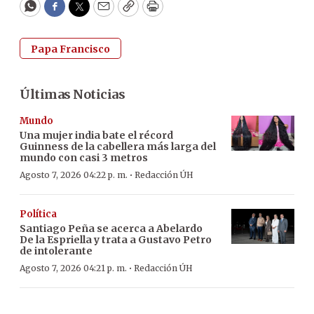
WhatsApp
Facebook
Twitter
Email
Copy
Print
Papa Francisco
Últimas Noticias
Mundo
Una mujer india bate el récord
Guinness de la cabellera más larga del
mundo con casi 3 metros
·
Agosto 7, 2026 04:22 p. m.
Redacción ÚH
Política
Santiago Peña se acerca a Abelardo
De la Espriella y trata a Gustavo Petro
de intolerante
·
Agosto 7, 2026 04:21 p. m.
Redacción ÚH