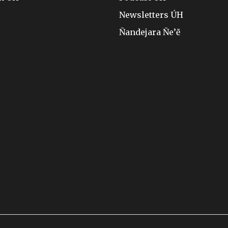
Newsletters ÚH
Ñandejara Ñe’ẽ