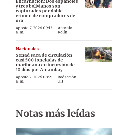
Encarnación: Dos españoles
y tres bolivianos son
capturados por doble
crimen de compradores de
oro
·
Agosto 7, 2026 09:13
Antonio
a. m.
Rolín
Nacionales
Senad saca de circulación
casi 500 toneladas de
marihuana en incursión de
10 días por Amambay
·
Agosto 7, 2026 08:21
Redacción
a. m.
ÚH
Notas más leídas