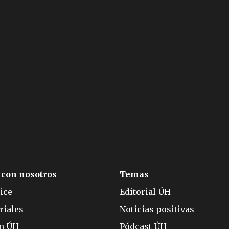
 con nosotros
Temas
ice
Editorial ÚH
riales
Noticias positivas
ón ÚH
Pódcast ÚH