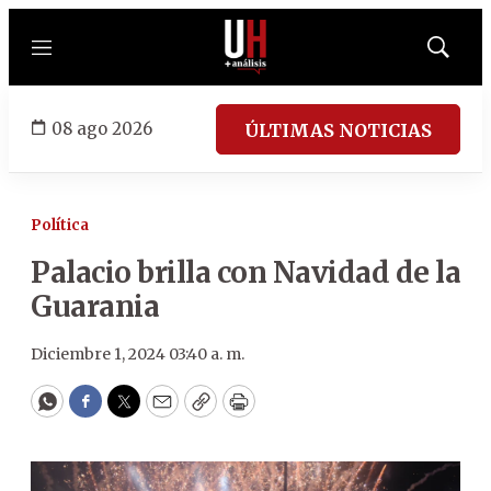
Menú
Mostrar
búsqued
08 ago 2026
ÚLTIMAS NOTICIAS
Política
Palacio brilla con Navidad de la
Guarania
Diciembre 1, 2024 03:40 a. m.
WhatsApp
Facebook
Twitter
Email
Copy
Print