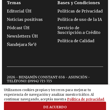
Temas
Bases y Condiciones
Editorial ÚH
Políticas de Privacidad
Noticias positivas
Política de uso de la IA
Pódcast ÚH
Servicio de
Suscripción a Crédito
Newsletters ÚH
Política de Calidad
Ñandejara Ñe’ẽ
2026 - BENJAMÍN CONSTANT 658 - ASUNCIÓN -
TELÉFONO:
(0994) 715 715
Utilizamos cookies propias y terceros para mejorar tu
experiencia de navegación y analizar nuestro tráfico. Al
twitter
instagram
facebook
tiktok
youtube
spotify
continuar navegando, aceptás nuestra
Política de privacidad
.
DE ACUERDO