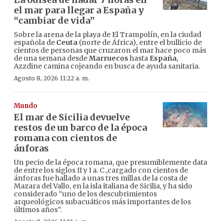
el mar para llegar a España y
“cambiar de vida”
Sobre la arena de la playa de El Trampolín, en la ciudad
española de
Ceuta
(norte de África), entre el bullicio de
cientos de personas que cruzaron el mar hace poco más
de una semana desde
Marruecos
hasta
España
,
Azzdine camina cojeando en busca de ayuda sanitaria.
Agosto 8, 2026 11:22 a. m.
Mundo
El mar de Sicilia devuelve
restos de un barco de la época
romana con cientos de
ánforas
Un pecio de la época romana, que presumiblemente data
de entre los siglos II y I a. C.,cargado con cientos de
ánforas fue hallado a unas tres millas de la costa de
Mazara del Vallo, en la isla italiana de Sicilia, y ha sido
considerado “uno de los descubrimientos
arqueológicos subacuáticos más importantes de los
últimos años”.