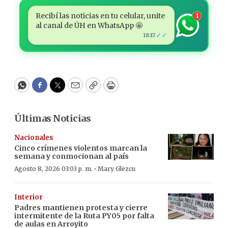
Recibí las noticias en tu celular, unite
1
al canal de ÚH en WhatsApp 🤩
✓✓
18:17
WhatsApp
Facebook
Twitter
Email
Copy
Print
Últimas Noticias
Nacionales
Cinco crímenes violentos marcan la
semana y conmocionan al país
·
Agosto 8, 2026 03:03 p. m.
Mary Glezcu
Interior
Padres mantienen protesta y cierre
intermitente de la Ruta PY05 por falta
de aulas en Arroyito