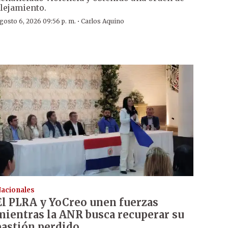
lejamiento.
·
gosto 6, 2026 09:56 p. m.
Carlos Aquino
acionales
El PLRA y YoCreo unen fuerzas
mientras la ANR busca recuperar su
bastión perdido