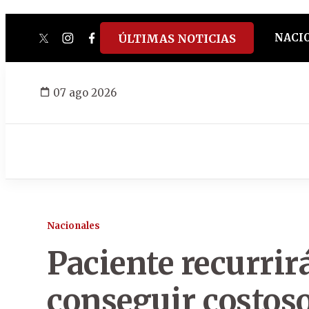
NACI
ÚLTIMAS NOTICIAS
twitter
instagram
facebook
tiktok
youtube
spotify
07 ago 2026
Nacionales
Paciente recurrir
conseguir costo