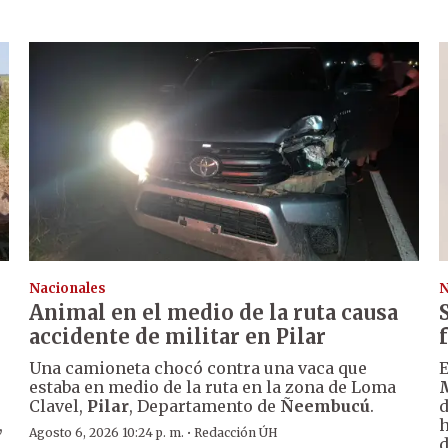
Nacionales
N
Animal en el medio de la ruta causa
accidente de militar en Pilar
Una camioneta chocó contra una vaca que
E
estaba en medio de la ruta en la zona de Loma
Clavel,
Pilar
, Departamento de
Ñeembucú
.
d
,
h
·
Agosto 6, 2026 10:24 p. m.
Redacción ÚH
d