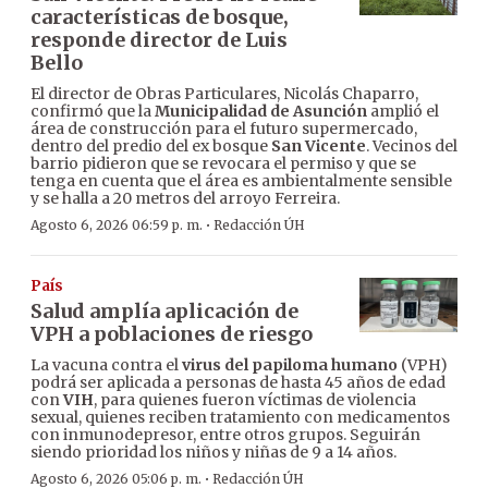
características de bosque,
responde director de Luis
Bello
El director de Obras Particulares, Nicolás Chaparro,
confirmó que la
Municipalidad de Asunción
amplió el
área de construcción para el futuro supermercado,
dentro del predio del ex bosque
San Vicente
. Vecinos del
barrio pidieron que se revocara el permiso y que se
tenga en cuenta que el área es ambientalmente sensible
y se halla a 20 metros del arroyo Ferreira.
·
Agosto 6, 2026 06:59 p. m.
Redacción ÚH
País
Salud amplía aplicación de
VPH a poblaciones de riesgo
La vacuna contra el
virus del papiloma humano
(VPH)
podrá ser aplicada a personas de hasta 45 años de edad
con
VIH
, para quienes fueron víctimas de violencia
sexual, quienes reciben tratamiento con medicamentos
con inmunodepresor, entre otros grupos. Seguirán
siendo prioridad los niños y niñas de 9 a 14 años.
·
Agosto 6, 2026 05:06 p. m.
Redacción ÚH