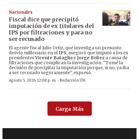
Nacionales
Fiscal dice que precipitó
imputación de ex titulares del
IPS por filtraciones y para no
ser recusado
El agente fiscal Julio Ortiz, que investiga un presunto
desvío millonario en el
IPS
, aseguró que imputó a los ex
presidentes
Vicente Bataglia
y
Jorge Brítez
a causa de
filtraciones que complican la investigación. “Tomé la
decisión de precipitar la imputación porque, si no, ya iba
a ser recusado seguramente”, expresó.
·
Agosto 5, 2026 12:08 p. m.
Redacción ÚH
Carga Más