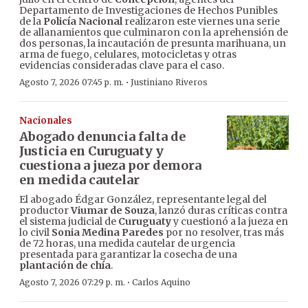
Departamento de Investigaciones de Hechos Punibles
de la
Policía Nacional
realizaron este viernes una serie
de allanamientos que culminaron con la aprehensión de
dos personas, la incautación de presunta marihuana, un
arma de fuego, celulares, motocicletas y otras
evidencias consideradas clave para el caso.
·
Agosto 7, 2026 07:45 p. m.
Justiniano Riveros
Nacionales
Abogado denuncia falta de
Justicia en Curuguaty y
cuestiona a jueza por demora
en medida cautelar
El abogado Édgar González, representante legal del
productor
Viumar de Souza
, lanzó duras críticas contra
el sistema judicial de
Curuguaty
y cuestionó a la jueza en
lo civil
Sonia Medina Paredes
por no resolver, tras más
de 72 horas, una medida cautelar de urgencia
presentada para garantizar la cosecha de una
plantación de chía
.
·
Agosto 7, 2026 07:29 p. m.
Carlos Aquino