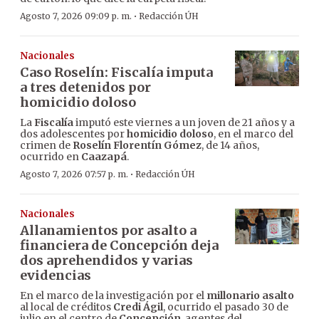
·
Agosto 7, 2026 09:09 p. m.
Redacción ÚH
Nacionales
Caso Roselín: Fiscalía imputa
a tres detenidos por
homicidio doloso
La
Fiscalía
imputó este viernes a un joven de 21 años y a
dos adolescentes por
homicidio doloso
, en el marco del
crimen de
Roselín Florentín Gómez
, de 14 años,
ocurrido en
Caazapá
.
·
Agosto 7, 2026 07:57 p. m.
Redacción ÚH
Nacionales
Allanamientos por asalto a
financiera de Concepción deja
dos aprehendidos y varias
evidencias
En el marco de la investigación por el
millonario asalto
al local de créditos
Credi Ágil
, ocurrido el pasado 30 de
julio en el centro de
Concepción
, agentes del