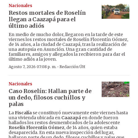
Nacionales
Restos mortales de Roselín
llegan a Caazapá para el
último adiós
En medio de mucho dolor, llegaron en la tarde de este
viernes los restos mortales de Roselín Florentín Gómez,
de 14 años, a la ciudad de Caazapá, tras la realización de
una autopsia en Asunción. Una gran cantidad de
familiares, amigos y allegados la recibieron para dar el
último adiós a la joven.
·
Agosto 7, 2026 07:08 p. m.
Redacción ÚH
Nacionales
Caso Roselín: Hallan parte de
un dedo, filosos cuchillos y
palas
La
Fiscalía
se constituyó nuevamente este viernes hasta
una vivienda ubicada en
Caazapá
en donde fueron
hallados los restos desmembrados de la adolescente
Roselín Florentín Gómez
, de 14 años, quien estaba
desaparecida. En esta nueva inspección del lugar,
hallaron parte de un dedo, filosos cuchillos y palas que