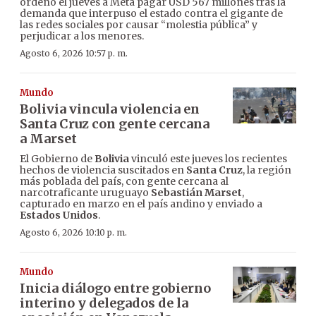
ordenó el jueves a Meta pagar USD 567 millones tras la
demanda que interpuso el estado contra el gigante de
las redes sociales por causar “molestia pública” y
perjudicar a los menores.
Agosto 6, 2026 10:57 p. m.
Mundo
Bolivia vincula violencia en
Santa Cruz con gente cercana
a Marset
El Gobierno de
Bolivia
vinculó este jueves los recientes
hechos de violencia suscitados en
Santa Cruz
, la región
más poblada del país, con gente cercana al
narcotraficante uruguayo
Sebastián Marset
,
capturado en marzo en el país andino y enviado a
Estados Unidos
.
Agosto 6, 2026 10:10 p. m.
Mundo
Inicia diálogo entre gobierno
interino y delegados de la