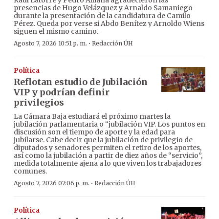
Raúl Latorre y Pedro Alliana agradecieron las
presencias de Hugo Velázquez y Arnaldo Samaniego
durante la presentación de la candidatura de Camilo
Pérez. Queda por verse si Abdo Benítez y Arnoldo Wiens
siguen el mismo camino.
·
Agosto 7, 2026 10:51 p. m.
Redacción ÚH
Política
Reflotan estudio de Jubilación
VIP y podrían definir
privilegios
La Cámara Baja estudiará el próximo martes la
jubilación parlamentaria o “jubilación VIP. Los puntos en
discusión son el tiempo de aporte y la edad para
jubilarse. Cabe decir que la jubilación de privilegio de
diputados y senadores permiten el retiro de los aportes,
así como la jubilación a partir de diez años de “servicio”,
medida totalmente ajena a lo que viven los trabajadores
comunes.
·
Agosto 7, 2026 07:06 p. m.
Redacción ÚH
Política