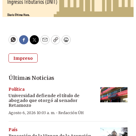
WhatsApp
Facebook
Twitter
Email
Copy
Print
Impreso
Últimas Noticias
Política
Universidad defiende el título de
abogado que otorgó al senador
Retamozo
·
Agosto 6, 2026 10:03 a. m.
Redacción ÚH
País
Procesión de la Virgen de la Asunción