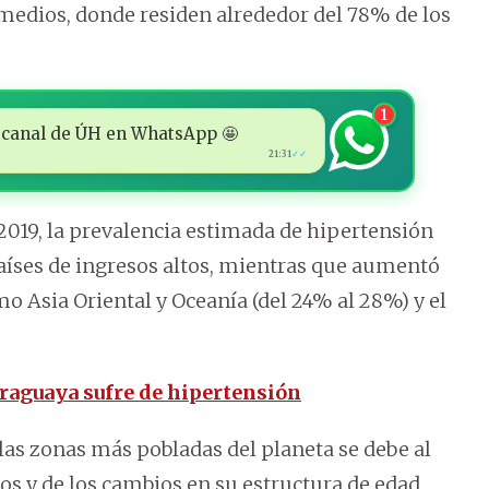
 medios, donde residen alrededor del 78% de los
1
 al canal de ÚH en WhatsApp 🤩
21:31
✓✓
2019, la prevalencia estimada de hipertensión
aíses de ingresos altos, mientras que aumentó
o Asia Oriental y Oceanía (del 24% al 28%) y el
araguaya sufre de hipertensión
as zonas más pobladas del planeta se debe al
 y de los cambios en su estructura de edad,