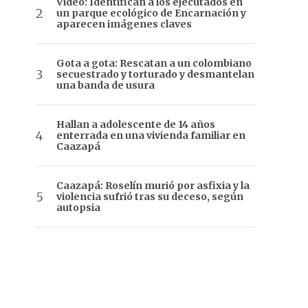
Video: Identifican a los ejecutados en
un parque ecológico de Encarnación y
aparecen imágenes claves
Gota a gota: Rescatan a un colombiano
secuestrado y torturado y desmantelan
una banda de usura
Hallan a adolescente de 14 años
enterrada en una vivienda familiar en
Caazapá
Caazapá: Roselín murió por asfixia y la
violencia sufrió tras su deceso, según
autopsia