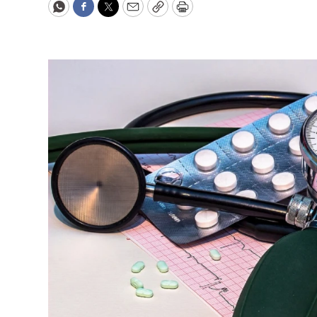
WhatsApp
Facebook
Twitter
Email
Copy
Print