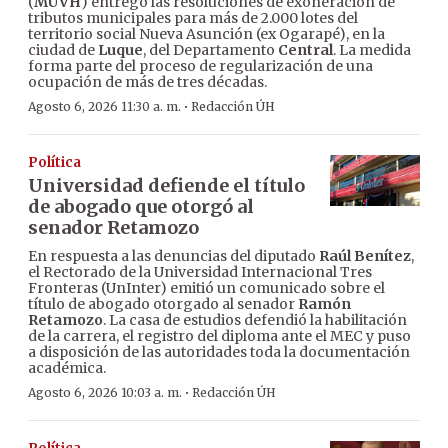
(
MUVH
) entregó las resoluciones de exoneración de
tributos municipales para más de 2.000 lotes del
territorio social Nueva Asunción (ex Ogarapé), en la
ciudad de
Luque
, del Departamento
Central
. La medida
forma parte del proceso de regularización de una
ocupación de más de tres décadas.
·
Agosto 6, 2026 11:30 a. m.
Redacción ÚH
Política
Universidad defiende el título
de abogado que otorgó al
senador Retamozo
En respuesta a las denuncias del diputado
Raúl Benítez
,
el Rectorado de la Universidad Internacional Tres
Fronteras (UnInter) emitió un comunicado sobre el
título de abogado otorgado al senador
Ramón
Retamozo
. La casa de estudios defendió la habilitación
de la carrera, el registro del diploma ante el MEC y puso
a disposición de las autoridades toda la documentación
académica.
·
Agosto 6, 2026 10:03 a. m.
Redacción ÚH