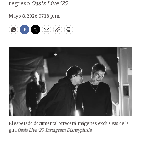
regreso
Oasis Live ’25.
Mayo 8, 2026 07:18 p. m.
WhatsApp
Facebook
Twitter
Email
Copy
Print
El esperado documental ofrecerá imágenes exclusivas de la
gira
Oasis Live ’25
Instagram Disneyplusla